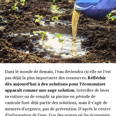
Cependant, depuis plusieurs années il existe un site
spécialisé pour
découvrir les annonces de tracteurs
agricoles
? Il s’agit du site Agriaffaire, le lieu dédié à
l’achat et à la vente de matériel agricole, viti-vinicole,
forestier et de motoculture, qu’il s’agisse de matériel
neuf ou d’occasion.
Fondé en 2000 par trois agriculteurs français, ce site est
la plateforme d’annonces d’achat et de vente de
matériel agricole d’occasion comme neuf. Offrant de
multiples possibilités et méthodes d’achat et de vente, il
met aussi à disposition des vendeurs et acheteurs, un
Dans le monde de demain, l’eau deviendra (si elle ne l’est
Observatoire des prix pour permettre à chacun
pas déjà) la plus importante des ressources.
Réfléchir
d’évaluer les fluctuations et les prix moyens des
dès aujourd’hui à des solutions pour l’économiser
principaux matériels agricoles.
apparaît comme une sage solution
. Interdire de laver
sa voiture ou de remplir sa piscine en période de
Outre l’observatoire, parmi les nombreuses bonnes
canicule font déjà partie des solutions, mais il s’agit de
idées qui animent ce site, se trouve la rubrique dédiée
mesures d’urgence, pas de prévention. D’après le centre
aux épaves, une sorte de « casse » pour y chiner en ligne
d’information de l’eau, l’un des postes où les économies