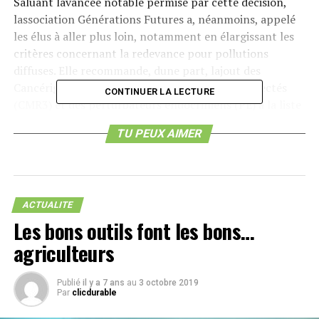
Saluant lavancée notable permise par cette décision,
lassociation Générations Futures a, néanmoins, appelé
les élus à aller plus loin, notamment en élargissant les
critères concernant la redevance pour pollutions
diffuses. Elle recommande, dune part, lajout des
Cancérigènes Mutagènes et Reprotoxiques suspectés
CONTINUER LA LECTURE
(CMR3) et des perturbateurs endocriniens (PE) à la liste
des substances concernées par la redevance. Par
TU PEUX AIMER
ailleurs, la redevance devrait être étendue aux adjuvants
et co-formulants des produits phytosanitaires. Enfin,
lassociation requiert que les taux de cette redevance
soit, au minimum, doubler.
ACTUALITE
Cécile Cassier
Les bons outils font les bons…
agriculteurs
RUBRIQUES CONNEXES:
SUIVANT
10 hectares de forêts disparaissaient chaque minute
Publié
il y a 7 ans
au
3 octobre 2019
entre 1990 et 2005
Par
clicdurable