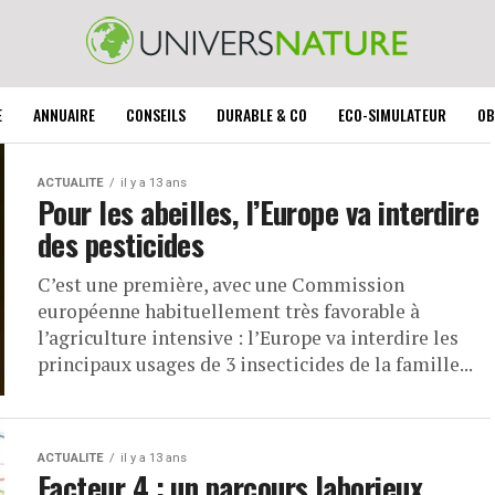
E
ANNUAIRE
CONSEILS
DURABLE & CO
ECO-SIMULATEUR
OB
ACTUALITE
il y a 13 ans
Pour les abeilles, l’Europe va interdire
des pesticides
C’est une première, avec une Commission
européenne habituellement très favorable à
l’agriculture intensive : l’Europe va interdire les
principaux usages de 3 insecticides de la famille...
ACTUALITE
il y a 13 ans
Facteur 4 : un parcours laborieux