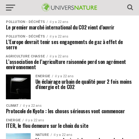
POLLUTION - DÉCHÊTS
il y a 22 ans
Le premier marché international du CO2 vient d’ouvrir
POLLUTION - DÉCHÊTS
il y a 22 ans
L’Europe devrait tenir ses engagements de gaz à effet de
serre
AGRICULTURE CHASSE
il y a 22 ans
L’association de l’agriculture raisonnée perd son agrément
environnement
ENERGIE
il y a 22 ans
Un éclairage urbain de qualité pour 2 fois moins
d’énergie et de CO2
CLIMAT
il y a 22 ans
Protocole de Kyoto : les choses sérieuses vont commencer
ENERGIE
il y a 22 ans
ITER, le flou demeure sur le choix du site
NATURE
il y a 22 ans