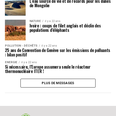
L’eau source de vie et de records pour les dunes
de Mongolie
NATURE
il y a 22 ans
Ivoire : coups de filet anglais et déclin des
populations d’éléphants
POLLUTION - DÉCHÊTS
il y a 22 ans
25 ans de Convention de Genève sur les émissions de polluants
: bilan positif
ENERGIE
il y a 22 ans
Si nécessaire, l’Europe assumera seule le réacteur
thermonucléaire ITER !
PLUS DE MESSAGES