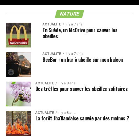
NATURE
ACTUALITE
il y a 7 ans
En Suède, un McDrive pour sauver les
abeilles
ACTUALITE
il y a 7 ans
BeeBar : un bar à abeille sur mon balcon
ACTUALITE
il y a 8 ans
Des trèfles pour sauver les abeilles solitaires
ACTUALITE
il y a 8 ans
La forêt thaïlandaise sauvée par des moines ?