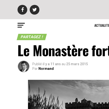
ACTUALIT
PARTAGEZ !
Le Monastère fort
Publié
il y a 11 ans
au
25 mars 2015
Par
Normand