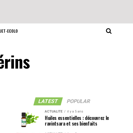
JET-ECOLO
érins
LATEST
POPULAR
ACTUALITE
il y a 5 ans
Huiles essentielles : découvrez le
ravintsara et ses bienfaits