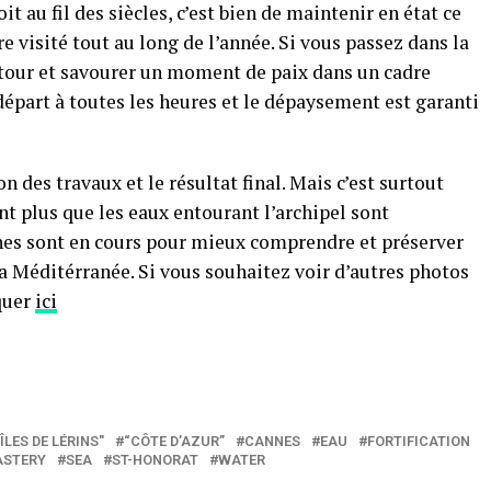
it au fil des siècles, c’est bien de maintenir en état ce
 visité tout au long de l’année. Si vous passez dans la
détour et savourer un moment de paix dans un cadre
épart à toutes les heures et le dépaysement est garanti
ion des travaux et le résultat final. Mais c’est surtout
ant plus que les eaux entourant l’archipel sont
hes sont en cours pour mieux comprendre et préserver
 la Méditérranée. Si vous souhaitez voir d’autres photos
iquer
ici
"ÎLES DE LÉRINS"
“CÔTE D’AZUR”
CANNES
EAU
FORTIFICATION
STERY
SEA
ST-HONORAT
WATER